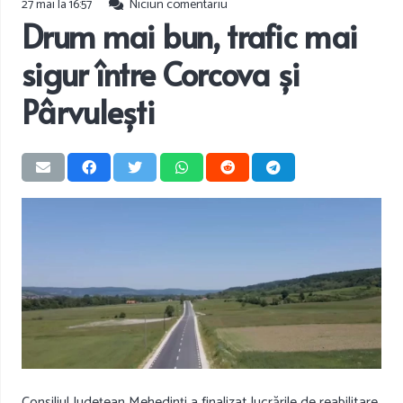
27 mai la 16:57
Niciun comentariu
Drum mai bun, trafic mai
sigur între Corcova și
Pârvulești
Consiliul Județean Mehedinți a finalizat lucrările de reabilitare