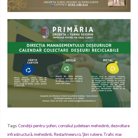
Tags:
Condiții pentru șoferi
,
consiliul judetean mehedinti
,
dezvoltare
infrastructură
,
mehedinti
,
Restartnews.ro
,
Știri rutiere
,
Trafic mai