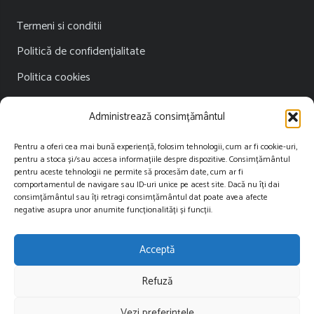
Termeni si conditii
Politică de confidențialitate
Politica cookies
Publicitate
Administrează consimțământul
Contact
Pentru a oferi cea mai bună experiență, folosim tehnologii, cum ar fi cookie-uri,
pentru a stoca și/sau accesa informațiile despre dispozitive. Consimțământul
Contact
pentru aceste tehnologii ne permite să procesăm date, cum ar fi
comportamentul de navigare sau ID-uri unice pe acest site. Dacă nu îți dai
consimțământul sau îți retragi consimțământul dat poate avea afecte
contact@restartnews.ro
negative asupra unor anumite funcționalități și funcții.
publicitate@restartnews.ro
Acceptă
+40756822613
Refuză
Vezi preferințele