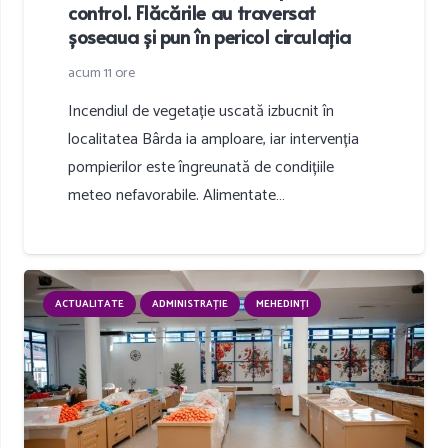
control. Flăcările au traversat
șoseaua și pun în pericol circulația
acum 11 ore
Incendiul de vegetație uscată izbucnit în
localitatea Bârda ia amploare, iar intervenția
pompierilor este îngreunată de condițiile
meteo nefavorabile. Alimentate…
ACTUALITATE
ADMINISTRAȚIE
MEHEDINȚI