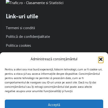
Link-uri utile
Termeni si conditii
Politică de confidențialitate
Politica cookies
Publicitate
Administrează consimțământul
Contact
Pentru a oferi cea mai bună experiență, folosim tehnologii, cum ar fi cookie-uri,
pentru a stoca și/sau accesa informațiile despre dispozitive. Consimțământul
Contact
pentru aceste tehnologii ne permite să procesăm date, cum ar fi
comportamentul de navigare sau ID-uri unice pe acest site. Dacă nu îți dai
consimțământul sau îți retragi consimțământul dat poate avea afecte
contact@restartnews.ro
negative asupra unor anumite funcționalități și funcții.
publicitate@restartnews.ro
Acceptă