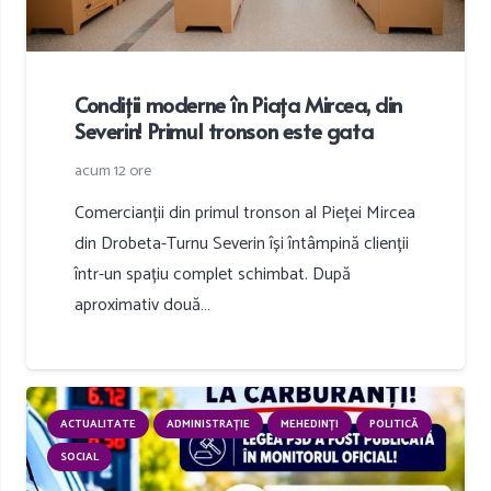
Condiții moderne în Piața Mircea, din
Severin! Primul tronson este gata
acum 12 ore
Comercianții din primul tronson al Pieței Mircea
din Drobeta-Turnu Severin își întâmpină clienții
într-un spațiu complet schimbat. După
aproximativ două…
ACTUALITATE
ADMINISTRAȚIE
MEHEDINȚI
POLITICĂ
SOCIAL