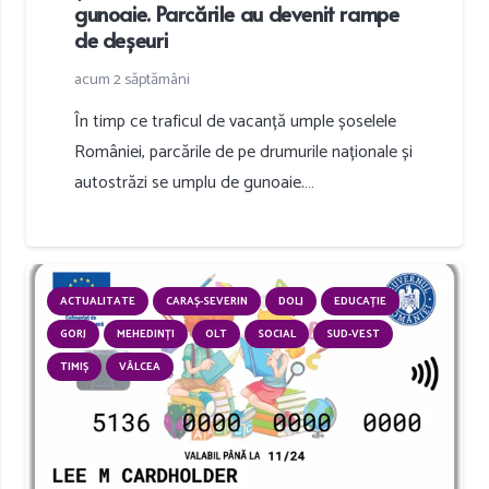
gunoaie. Parcările au devenit rampe
de deșeuri
acum 2 săptămâni
În timp ce traficul de vacanță umple șoselele
României, parcările de pe drumurile naționale și
autostrăzi se umplu de gunoaie.…
ACTUALITATE
CARAȘ-SEVERIN
DOLJ
EDUCAȚIE
GORJ
MEHEDINȚI
OLT
SOCIAL
SUD-VEST
TIMIȘ
VÂLCEA