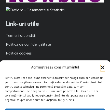
Link-uri utile
Termeni si conditii
Politică de confidențialitate
Politica cookies
Publicitate
Administrează consimțământul
Contact
Pentru a oferi cea mai bună experiență, folosim tehnologii, cum ar fi cookie-uri,
pentru a stoca și/sau accesa informațiile despre dispozitive. Consimțământul
Contact
pentru aceste tehnologii ne permite să procesăm date, cum ar fi
comportamentul de navigare sau ID-uri unice pe acest site. Dacă nu îți dai
consimțământul sau îți retragi consimțământul dat poate avea afecte
contact@restartnews.ro
negative asupra unor anumite funcționalități și funcții.
publicitate@restartnews.ro