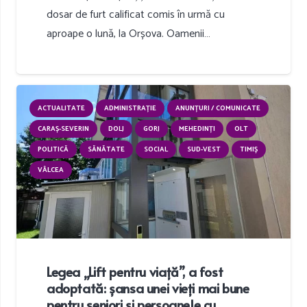
dosar de furt calificat comis în urmă cu
aproape o lună, la Orșova. Oamenii…
ACTUALITATE
ADMINISTRAȚIE
ANUNȚURI / COMUNICATE
CARAȘ-SEVERIN
DOLJ
GORJ
MEHEDINȚI
OLT
POLITICĂ
SĂNĂTATE
SOCIAL
SUD-VEST
TIMIȘ
VÂLCEA
Legea „Lift pentru viață”, a fost
adoptată: șansa unei vieți mai bune
pentru seniori și persoanele cu