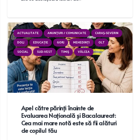
ACTUALITATE
ANUNȚURI / COMUNICATE
CARAȘ-SEVERIN
DOLJ
EDUCAȚIE
GORJ
MEHEDINȚI
OLT
SOCIAL
SUD-VEST
TIMIȘ
VÂLCEA
Apel către părinți înainte de
Evaluarea Națională și Bacalaureat:
Cea mai mare notă este să fii alături
de copilul tău