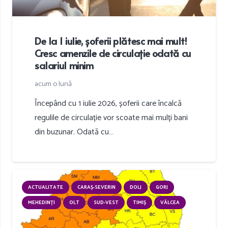
De la 1 iulie, șoferii plătesc mai mult!
Cresc amenzile de circulație odată cu
salariul minim
acum o lună
Începând cu 1 iulie 2026, șoferii care încalcă
regulile de circulație vor scoate mai mulți bani
din buzunar. Odată cu…
ACTUALITATE
CARAȘ-SEVERIN
DOLJ
GORJ
MEHEDINȚI
OLT
SUD-VEST
TIMIȘ
VÂLCEA