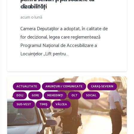
dizabilități
acum o lună
Camera Deputaților a adoptat, în calitate de
for decizional, legea care reglementează
Programul Național de Accesibilizare a
Locuințelor „Lift pentru…
ACTUALITATE
ANUNȚURI / COMUNICATE
CARAȘ-SEVERIN
DOLJ
GORJ
MEHEDINȚI
OLT
SOCIAL
SUD-VEST
TIMIȘ
VÂLCEA