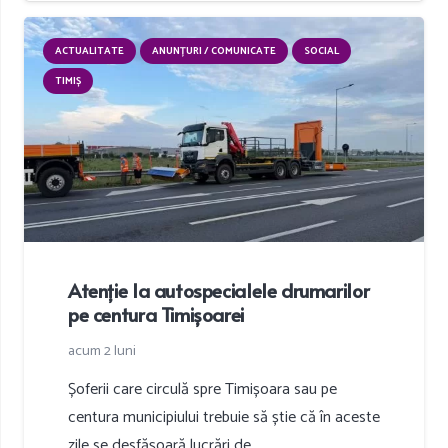
ACTUALITATE
ANUNȚURI / COMUNICATE
SOCIAL
TIMIȘ
Atenție la autospecialele drumarilor
pe centura Timișoarei
acum 2 luni
Șoferii care circulă spre Timișoara sau pe
centura municipiului trebuie să știe că în aceste
zile se desfășoară lucrări de…