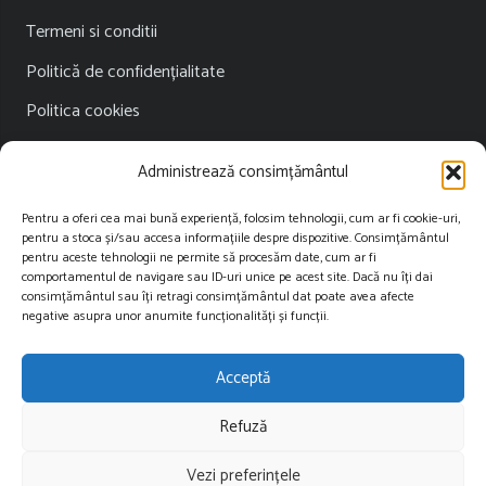
Termeni si conditii
Politică de confidențialitate
Politica cookies
Publicitate
Administrează consimțământul
Contact
Pentru a oferi cea mai bună experiență, folosim tehnologii, cum ar fi cookie-uri,
pentru a stoca și/sau accesa informațiile despre dispozitive. Consimțământul
Contact
pentru aceste tehnologii ne permite să procesăm date, cum ar fi
comportamentul de navigare sau ID-uri unice pe acest site. Dacă nu îți dai
consimțământul sau îți retragi consimțământul dat poate avea afecte
contact@restartnews.ro
negative asupra unor anumite funcționalități și funcții.
publicitate@restartnews.ro
Acceptă
+40756822613
Refuză
Vezi preferințele