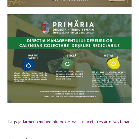
Tags:
jadarmeria mehedinti
,
loc de joaca
,
maceta
,
restartnews
,
tanar