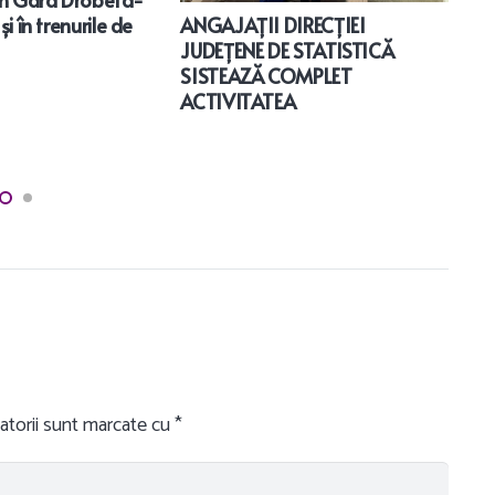
ANGAJAȚII DIRECȚIEI
i în trenurile de
JUDEȚENE DE STATISTICĂ
SISTEAZĂ COMPLET
ACTIVITATEA
D
u
atorii sunt marcate cu
*