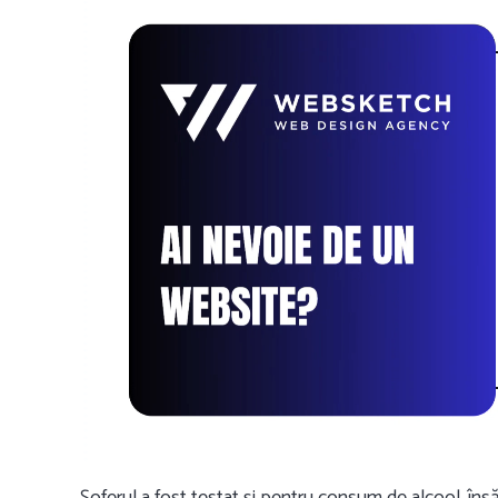
Șoferul a fost testat și pentru consum de alcool, însă