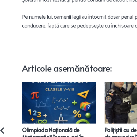
Pe numele lui, oamenii legii au întocmit dosar penal
conducere, faptă care se pedepsește cu închisoare d
Articole
asemănătoare
:
Olimpiada Națională de
Polițiștii au d
Matematică începe, azi, în
de prevenire 