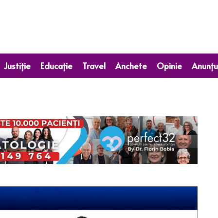
Justiție
Educație
Travel
Anchete
Opinie
Anunțu