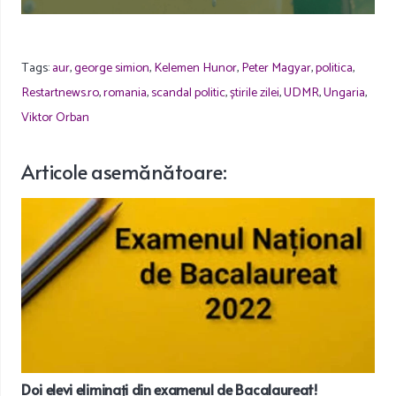
Tags:
aur
,
george simion
,
Kelemen Hunor
,
Peter Magyar
,
politica
,
Restartnews.ro
,
romania
,
scandal politic
,
știrile zilei
,
UDMR
,
Ungaria
,
Viktor Orban
Articole
asemănătoare
:
Doi elevi eliminați din examenul de Bacalaureat!