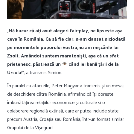
„
Mă bucur că ați avut alegeri fair-play, ne lipsește așa
ceva în România. Ca să fie clar: n-am dansat niciodată
pe mormintele poporului vostru,nu am mișcările lui
Zsolt. Amândoi suntem maratoniști, așa că un sfat
prietenesc: păstrează un
când iei banii țării de la
Ursula!
”, a transmis Simion.
În paralel cu atacurile, Peter Magyar a transmis și un mesaj
de deschidere către România, afirmând că își dorește
îmbunătățirea relațiilor economice și culturale și o
colaborare regională extinsă, care ar putea include state
precum Austria, Croația sau România, într-un format similar
Grupului de la Vișegrad.