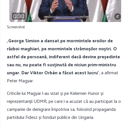
Screenshot
„
George Simion a dansat pe mormintele eroilor de
război maghiari, pe mormintele strămoșilor noștri. O
astfel de persoană, indiferent dacă devine președinte
sau nu, nu poate fi susținută de niciun prim-ministru
ungar. Dar Viktor Orbán a făcut acest lucru
”, a afirmat
Peter Magyar.
Criticile lui Magyar l-au vizat și pe
Kelemen Hunor
și
reprezentanții UDMR, pe care i-a acuzat că au participat la o
campanie de denigrare împotriva sa, folosind propaganda
partidului Fidesz și fonduri publice din Ungaria.