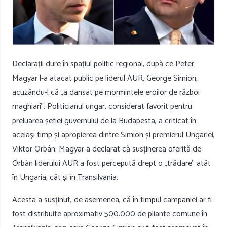
Declarații dure în spațiul politic regional, după ce
Peter
Magyar
l-a atacat public pe liderul AUR,
George Simion
,
acuzându-l că „a dansat pe mormintele eroilor de război
maghiari”. Politicianul ungar, considerat favorit pentru
preluarea șefiei guvernului de la Budapesta, a criticat în
același timp și apropierea dintre Simion și premierul Ungariei,
Viktor Orbán
. Magyar a declarat că susținerea oferită de
Orbán liderului AUR a fost percepută drept o „trădare” atât
în Ungaria, cât și în Transilvania.
Acesta a susținut, de asemenea, că în timpul campaniei ar fi
fost distribuite aproximativ 500.000 de pliante comune în