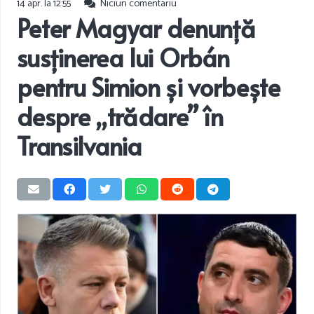
14 apr. la 12:55
Niciun comentariu
Peter Magyar denunță
susținerea lui Orbán
pentru Simion și vorbește
despre ,,trădare” în
Transilvania