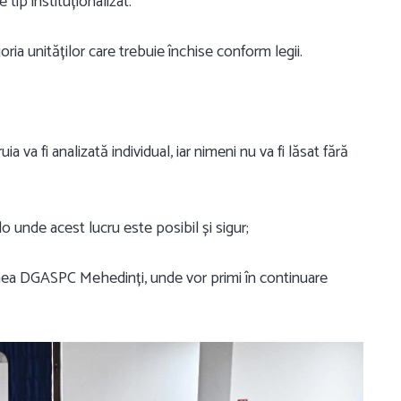
 tip instituționalizat.
oria unităților care trebuie închise conform legii.
ruia va fi analizată individual, iar
nimeni nu va fi lăsat fără
lo unde acest lucru este posibil și sigur;
nea DGASPC Mehedinți, unde vor primi în continuare