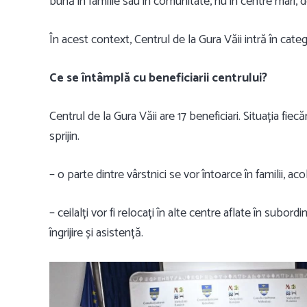
bună în familie sau în comunitate, nu în centre mari, de
În acest context, Centrul de la Gura Văii intră în categ
Ce se întâmplă cu beneficiarii centrului?
Centrul de la Gura Văii are
17 beneficiari
. Situația fiecă
sprijin
.
– o parte dintre vârstnici
se vor întoarce în familii
, aco
– ceilalți vor fi
relocați în alte centre
aflate în subordi
îngrijire și asistență.