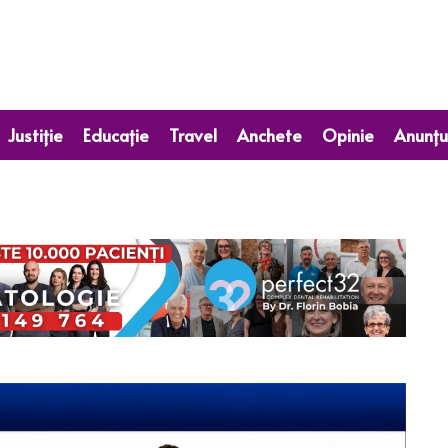
Justiție
Educație
Travel
Anchete
Opinie
Anunțu