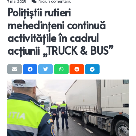
7 mai 2025
Niciun comentariu
Polițiștii rutieri
mehedințeni continuă
activitățile în cadrul
acțiunii „TRUCK & BUS”