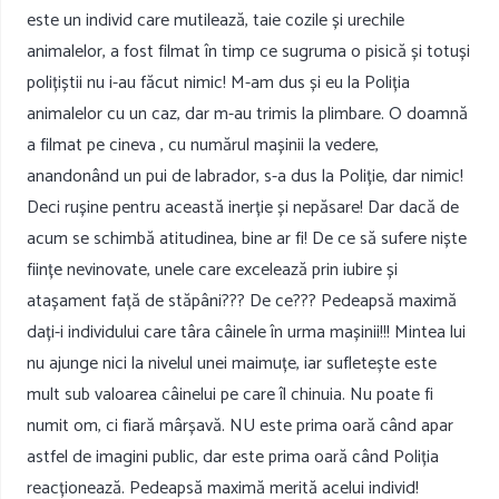
este un individ care mutilează, taie cozile și urechile
animalelor, a fost filmat în timp ce sugruma o pisică și totuși
polițiștii nu i-au făcut nimic! M-am dus și eu la Poliția
animalelor cu un caz, dar m-au trimis la plimbare. O doamnă
a filmat pe cineva , cu numărul mașinii la vedere,
anandonând un pui de labrador, s-a dus la Poliție, dar nimic!
Deci rușine pentru această inerție și nepăsare! Dar dacă de
acum se schimbă atitudinea, bine ar fi! De ce să sufere niște
ființe nevinovate, unele care excelează prin iubire și
atașament față de stăpâni??? De ce??? Pedeapsă maximă
dați-i individului care târa câinele în urma mașinii!!! Mintea lui
nu ajunge nici la nivelul unei maimuțe, iar sufletește este
mult sub valoarea câinelui pe care îl chinuia. Nu poate fi
numit om, ci fiară mârșavă. NU este prima oară când apar
astfel de imagini public, dar este prima oară când Poliția
reacționează. Pedeapsă maximă merită acelui individ!