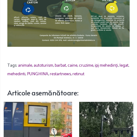
Tags:
animale
,
autoturism
,
barbat
,
caine
,
cruzime
,
ipj mehedinți
,
legat
,
mehedinti
,
PUNGHINA
,
restartnews
,
retinut
Articole
asemănătoare
: