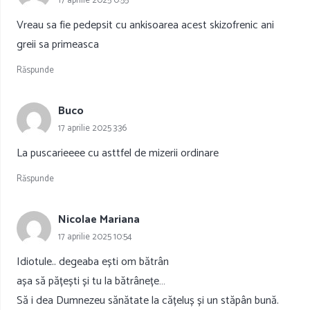
17 aprilie 2025 0:55
Vreau sa fie pedepsit cu ankisoarea acest skizofrenic ani
greii sa primeasca
Răspunde
Buco
17 aprilie 2025 3:36
La puscarieeee cu asttfel de mizerii ordinare
Răspunde
Nicolae Mariana
17 aprilie 2025 10:54
Idiotule.. degeaba ești om bătrân
așa să pățești și tu la bătrânețe…
Să i dea Dumnezeu sănătate la cățeluș și un stăpân bună.