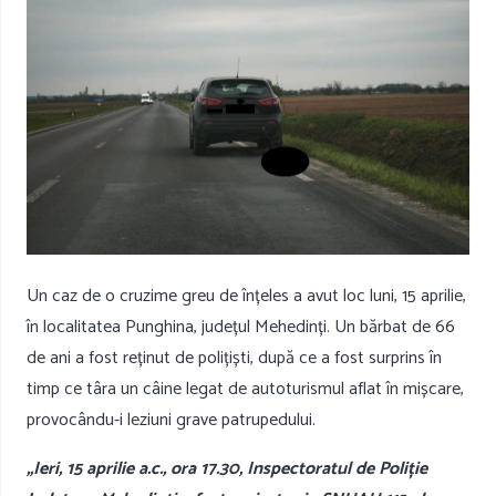
Un caz de o cruzime greu de înțeles a avut loc luni, 15 aprilie,
în localitatea Punghina, județul Mehedinți. Un bărbat de 66
de ani a fost reținut de polițiști, după ce a fost surprins în
timp ce târa un câine legat de autoturismul aflat în mișcare,
provocându-i leziuni grave patrupedului.
„Ieri, 15 aprilie a.c., ora 17.30, Inspectoratul de Poliție