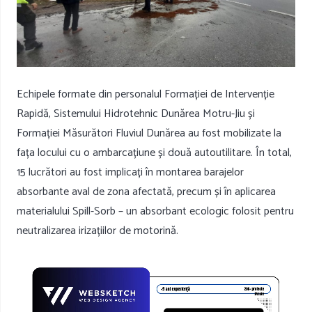
Echipele formate din personalul Formației de Intervenție
Rapidă, Sistemului Hidrotehnic Dunărea Motru-Jiu și
Formației Măsurători Fluviul Dunărea au fost mobilizate la
fața locului cu o ambarcațiune și două autoutilitare. În total,
15 lucrători au fost implicați în montarea barajelor
absorbante aval de zona afectată, precum și în aplicarea
materialului Spill-Sorb – un absorbant ecologic folosit pentru
neutralizarea irizațiilor de motorină.