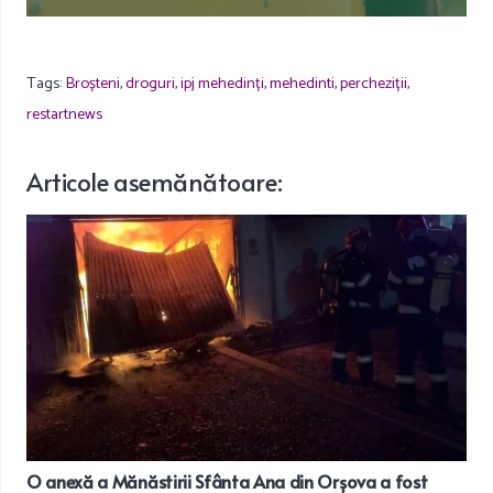
Tags:
Broșteni
,
droguri
,
ipj mehedinți
,
mehedinti
,
percheziții
,
restartnews
Articole
asemănătoare
:
O anexă a Mănăstirii Sfânta Ana din Orșova a fost