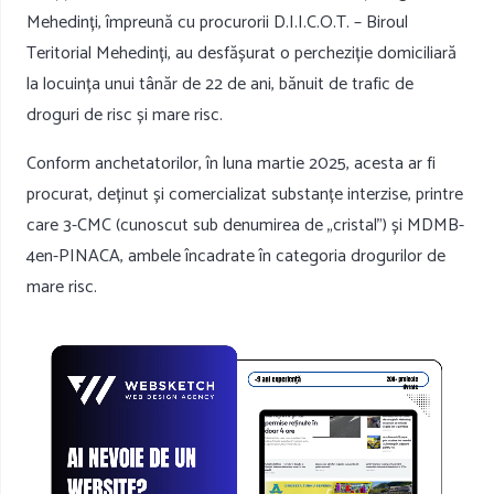
Mehedinți, împreună cu procurorii D.I.I.C.O.T. – Biroul
Teritorial Mehedinți, au desfășurat o percheziție domiciliară
la locuința unui tânăr de 22 de ani, bănuit de trafic de
droguri de risc și mare risc.
Conform anchetatorilor, în luna martie 2025, acesta ar fi
procurat, deținut și comercializat substanțe interzise, printre
care 3-CMC (cunoscut sub denumirea de „cristal”) și MDMB-
4en-PINACA, ambele încadrate în categoria drogurilor de
mare risc.