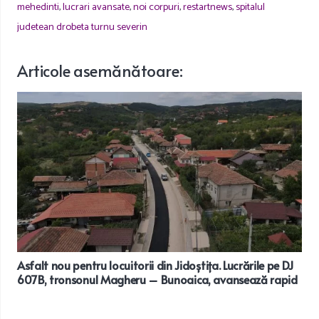
mehedinti
,
lucrari avansate
,
noi corpuri
,
restartnews
,
spitalul
judetean drobeta turnu severin
Articole
asemănătoare
:
Asfalt nou pentru locuitorii din Jidoștița. Lucrările pe DJ
607B, tronsonul Magheru – Bunoaica, avansează rapid