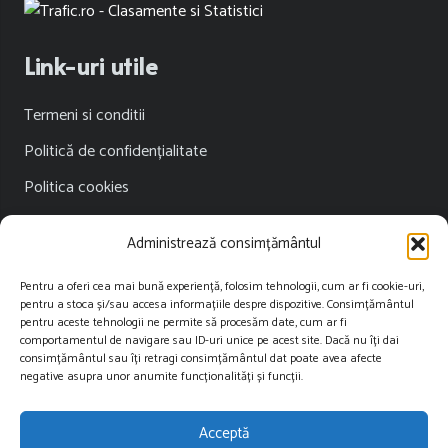
Link-uri utile
Termeni si conditii
Politică de confidențialitate
Politica cookies
Publicitate
Administrează consimțământul
Contact
Pentru a oferi cea mai bună experiență, folosim tehnologii, cum ar fi cookie-uri,
pentru a stoca și/sau accesa informațiile despre dispozitive. Consimțământul
Contact
pentru aceste tehnologii ne permite să procesăm date, cum ar fi
comportamentul de navigare sau ID-uri unice pe acest site. Dacă nu îți dai
consimțământul sau îți retragi consimțământul dat poate avea afecte
contact@restartnews.ro
negative asupra unor anumite funcționalități și funcții.
publicitate@restartnews.ro
Acceptă