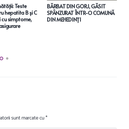
ătății: Teste
C
BĂRBAT DIN GORJ, GĂSIT
u hepatita B și C
în
SPÂNZURAT ÎNTR-O COMUNĂ
ei cu simptome,
bă
DIN MEHEDINȚI
 asigurare
atorii sunt marcate cu
*