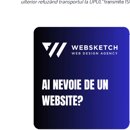
ulterior refuzând transportul la UPU),”
transmite I