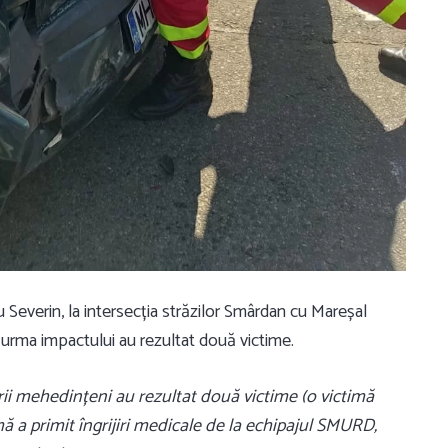
u Severin, la intersecția străzilor Smârdan cu Mareșal
n urma impactului au rezultat două victime.
rii mehedințeni au rezultat două victime (o victimă
mă a primit îngrijiri medicale de la echipajul SMURD,