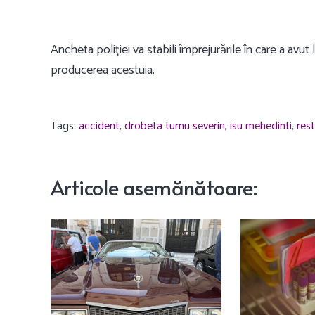
Ancheta poliției va stabili împrejurările în care a avu
producerea acestuia.
Tags:
accident
,
drobeta turnu severin
,
isu mehedinti
,
res
Articole
asemănătoare
: