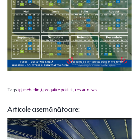
Tags:
ipj mehedinți
,
pregatire politisti
,
restartnews
Articole
asemănătoare
: