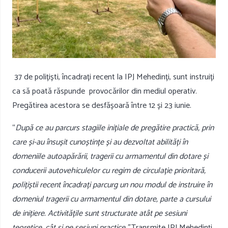
37 de polițiști, încadrați recent la IPJ Mehedinți, sunt instruiți
ca să poată răspunde provocărilor din mediul operativ.
Pregătirea acestora se desfășoară între 12 și 23 iunie.
“
După ce au parcurs stagiile inițiale de pregătire practică, prin
care și-au însușit cunoștințe și au dezvoltat abilități în
domeniile autoapărării, tragerii cu armamentul din dotare și
conducerii autovehiculelor cu regim de circulație prioritară,
polițiștii recent încadrați parcurg un nou modul de instruire în
domeniul tragerii cu armamentul din dotare, parte a cursului
de inițiere. Activitățile sunt structurate atât pe sesiuni
teoretice, cât și pe sesiuni practice.”
Transmite IPJ Mehedinți