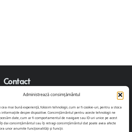
Contact
Administrează consimțământul
contact@restartnews.ro
i cea mai bună experiență, folosim tehnologii, cum ar fi cookie-uri, pentru a stoca
publicitate@restartnews.ro
 informațiile despre dispozitive. Consimțământul pentru aceste tehnologii ne
rocesăm date, cum ar fi comportamentul de navigare sau ID-uri unice pe acest
+40756822613
 îți dai consimțământul sau îți retragi consimțământul dat poate avea afecte
ra unor anumite funcționalități și funcții.