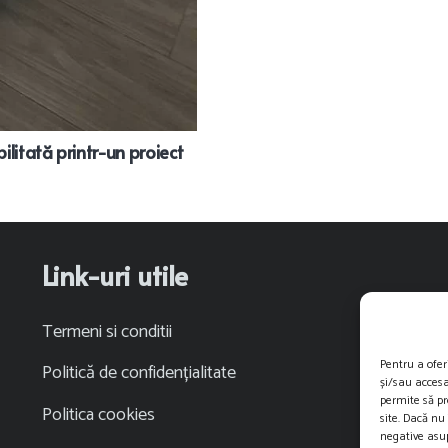
litată printr-un proiect
Link-uri utile
Termeni si conditii
Pentru a ofer
Politică de confidențialitate
și/sau accesa
permite să p
Politica cookies
site. Dacă nu
negative asup