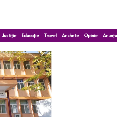
Justiție
Educație
Travel
Anchete
Opinie
Anunțu