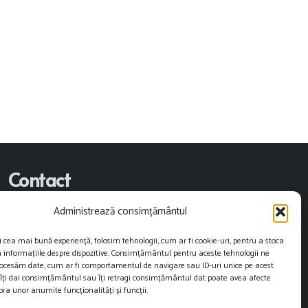
Contact
Administrează consimțământul
contact@restartnews.ro
i cea mai bună experiență, folosim tehnologii, cum ar fi cookie-uri, pentru a stoca
publicitate@restartnews.ro
 informațiile despre dispozitive. Consimțământul pentru aceste tehnologii ne
rocesăm date, cum ar fi comportamentul de navigare sau ID-uri unice pe acest
+40756822613
 îți dai consimțământul sau îți retragi consimțământul dat poate avea afecte
ra unor anumite funcționalități și funcții.