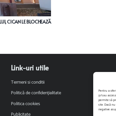
LUI, CICAN LE BLOCHEAZĂ
Link-uri utile
Termeni si conditii
Pentru a ofer
Politică de confidențialitate
și/sau accesa
permite să p
Politica cookies
site. Dacă nu
negative asup
Publicitate