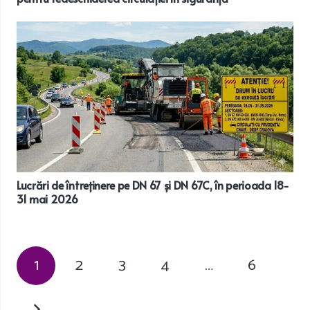
Lucrări de întreținere pe DN 67 și DN 67C, în perioada 18-
31 mai 2026
1
2
3
4
…
6