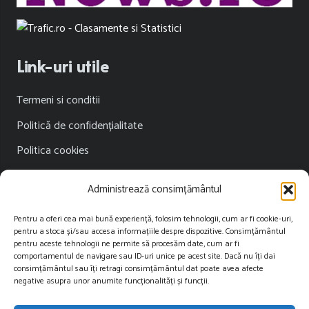
Link-uri utile
Termeni si conditii
Politică de confidențialitate
Politica cookies
Publicitate
Administrează consimțământul
Contact
Pentru a oferi cea mai bună experiență, folosim tehnologii, cum ar fi cookie-uri,
pentru a stoca și/sau accesa informațiile despre dispozitive. Consimțământul
Contact
pentru aceste tehnologii ne permite să procesăm date, cum ar fi
comportamentul de navigare sau ID-uri unice pe acest site. Dacă nu îți dai
consimțământul sau îți retragi consimțământul dat poate avea afecte
contact@restartnews.ro
negative asupra unor anumite funcționalități și funcții.
publicitate@restartnews.ro