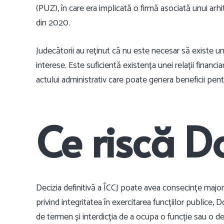
(PUZ), în care era implicată o firmă asociată unui arh
din 2020.
Judecătorii au reținut că nu este necesar să existe un
interese. Este suficientă existența unei relații financi
actului administrativ care poate genera beneficii pen
Ce riscă Do
Decizia definitivă a ÎCCJ poate avea consecințe major
privind integritatea în exercitarea funcțiilor publice, 
de termen și interdicția de a ocupa o funcție sau o de