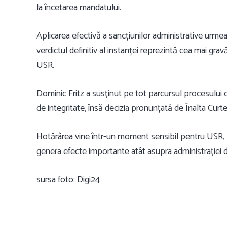
la încetarea mandatului.
Aplicarea efectivă a sancțiunilor administrative urmea
verdictul definitiv al instanței reprezintă cea mai grav
USR.
Dominic Fritz a susținut pe tot parcursul procesului c
de integritate, însă decizia pronunțată de Înalta Curte
Hotărârea vine într-un moment sensibil pentru USR, pa
genera efecte importante atât asupra administrației di
sursa foto: Digi24