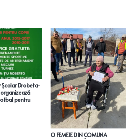
S
M
v Școlar Drobeta-
 organizează
 fotbal pentru
O FEMEIE DIN COMUNA