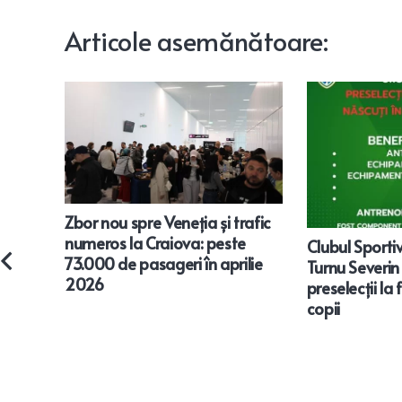
Articole
asemănătoare
:
Zbor nou spre Veneția și trafic
numeros la Craiova: peste
Clubul Sporti
73.000 de pasageri în aprilie
Turnu Severin
2026
preselecții la
copii