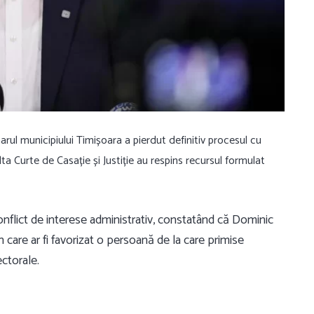
marul municipiului
Timișoara
a pierdut definitiv procesul cu
lta Curte de Casație și Justiție
au respins recursul formulat
nflict de interese administrativ, constatând că Dominic
in care ar fi favorizat o persoană de la care primise
ctorale.