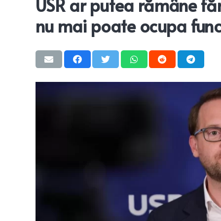
USR ar putea rămâne făr
nu mai poate ocupa funcți