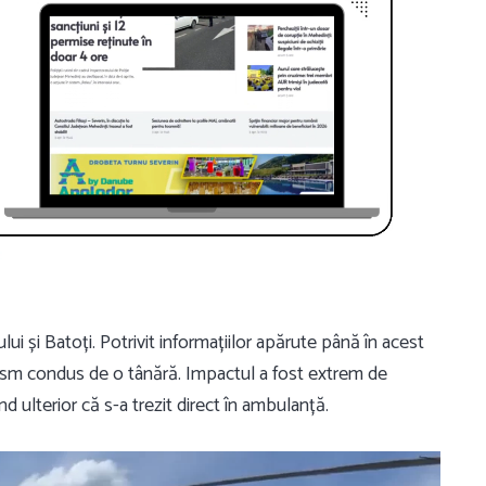
ui și Batoți. Potrivit informațiilor apărute până în acest
rism condus de o tânără. Impactul a fost extrem de
nd ulterior că s-a trezit direct în ambulanță.