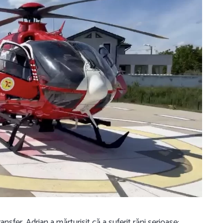
nsfer, Adrian a mărturisit că a suferit răni serioase: