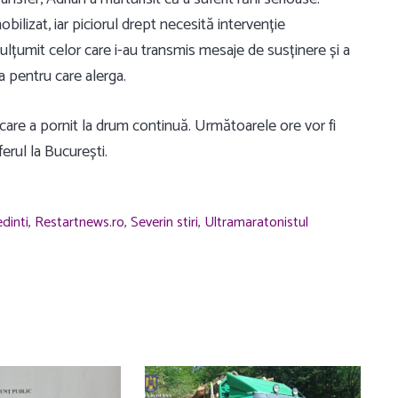
bilizat, iar piciorul drept necesită intervenție
mulțumit celor care i-au transmis mesaje de susținere și a
a pentru care alerga.
 care a pornit la drum continuă. Următoarele ore vor fi
erul la București.
dinti
,
Restartnews.ro
,
Severin stiri
,
Ultramaratonistul