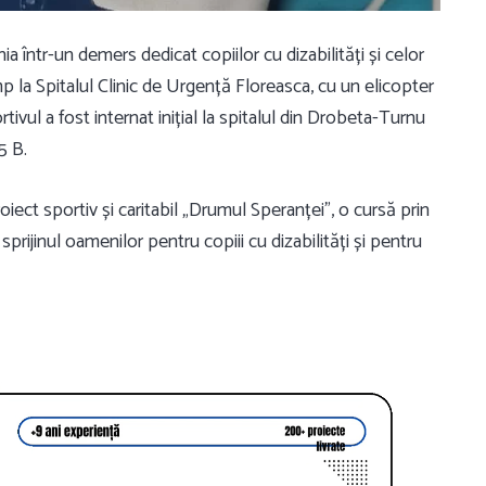
a într-un demers dedicat copiilor cu dizabilități și celor
imp la
Spitalul Clinic de Urgență Floreasca
, cu un elicopter
ivul a fost internat inițial la spitalul din Drobeta-Turnu
5 B.
oiect sportiv și caritabil „Drumul Speranței”, o cursă prin
prijinul oamenilor pentru copiii cu dizabilități și pentru