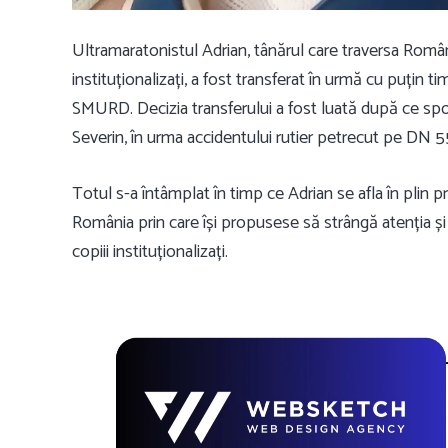
Ultramaratonistul Adrian, tânărul care traversa Români
instituționalizați, a fost transferat în urmă cu puțin t
SMURD. Decizia transferului a fost luată după ce sport
Severin, în urma accidentului rutier petrecut pe DN 5
Totul s-a întâmplat în timp ce Adrian se afla în plin pr
România prin care își propusese să strângă atenția și s
copiii instituționalizați.