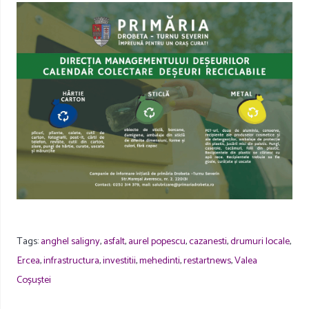
Tags:
anghel saligny
,
asfalt
,
aurel popescu
,
cazanesti
,
drumuri locale
,
Ercea
,
infrastructura
,
investitii
,
mehedinti
,
restartnews
,
Valea
Coșuștei