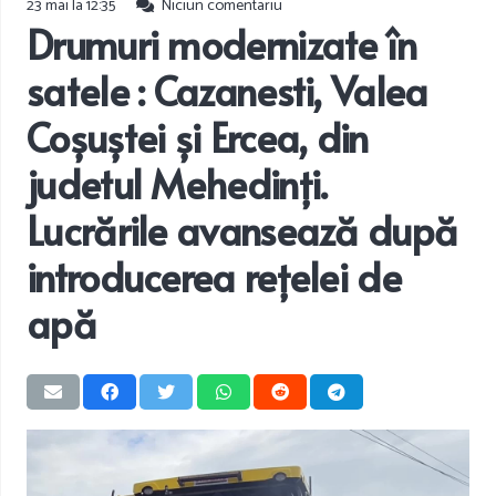
23 mai la 12:35
Niciun comentariu
Drumuri modernizate în
satele : Cazanesti, Valea
Coșuștei și Ercea, din
judetul Mehedinți.
Lucrările avansează după
introducerea rețelei de
apă