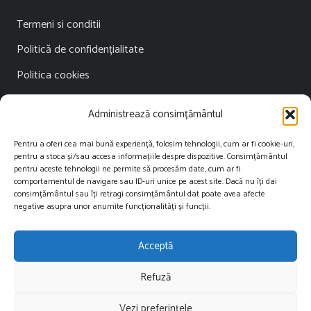
Termeni si conditii
Politică de confidențialitate
Politica cookies
Publicitate
Administrează consimțământul
Contact
Pentru a oferi cea mai bună experiență, folosim tehnologii, cum ar fi cookie-uri,
pentru a stoca și/sau accesa informațiile despre dispozitive. Consimțământul
Contact
pentru aceste tehnologii ne permite să procesăm date, cum ar fi
comportamentul de navigare sau ID-uri unice pe acest site. Dacă nu îți dai
consimțământul sau îți retragi consimțământul dat poate avea afecte
contact@restartnews.ro
negative asupra unor anumite funcționalități și funcții.
publicitate@restartnews.ro
Acceptă
+40756822613
Refuză
Vezi preferințele