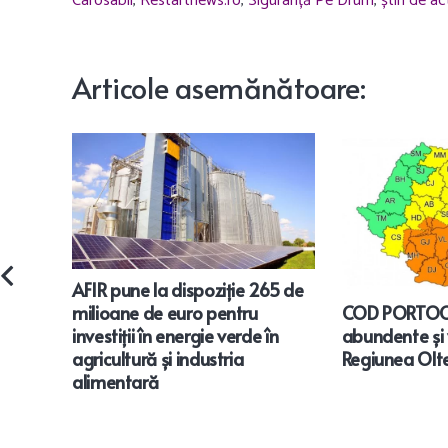
Carosabil
,
Restartnews.ro
,
Siguranță Pe Drum
,
știri de ac
Articole
asemănătoare
:
AFIR pune la dispoziție 265 de
COD PORTOCA
milioane de euro pentru
abundente și v
investiții în energie verde în
Regiunea Olte
agricultură și industria
alimentară