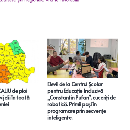
tualitate
,
știri regionale
,
Vreme Favorabilă
Elevii de la Centrul Școlar
LIU de ploi
pentru Educație Incluzivă
B
ijelii în toată
„Constantin Pufan”, cuceriți de
M
niei
robotică. Primii pași în
Î
programare prin secvențe
I
inteligente.
P