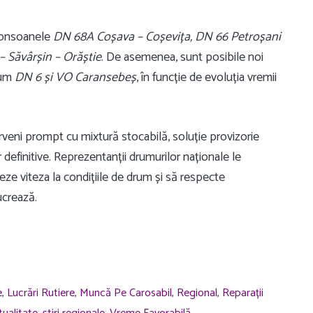
tronsoanele
DN 68A Coșava – Coșevița, DN 66 Petroșani
– Săvârșin – Orăștie
. De asemenea, sunt posibile noi
ecum
DN 6 și VO Caransebeș
, în funcție de evoluția vremii
terveni prompt cu mixtură stocabilă, soluție provizorie
or definitive. Reprezentanții drumurilor naționale le
ze viteza la condițiile de drum și să respecte
ucrează.
e
,
Lucrări Rutiere
,
Muncă Pe Carosabil
,
Regional
,
Reparații