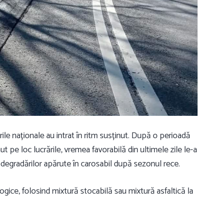
ile naționale au intrat în ritm susținut. După o perioadă
nut pe loc lucrările, vremea favorabilă din ultimele zile le-a
a degradărilor apărute în carosabil după sezonul rece.
ogice, folosind mixtură stocabilă sau mixtură asfaltică la