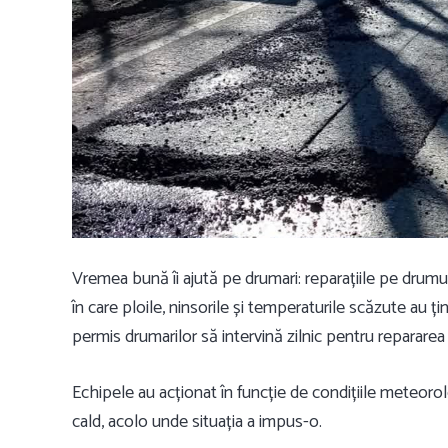
Vremea bună îi ajută pe drumari: reparațiile pe drumur
în care ploile, ninsorile și temperaturile scăzute au ți
permis drumarilor să intervină zilnic pentru reparare
Echipele au acționat în funcție de condițiile meteorol
cald, acolo unde situația a impus-o.