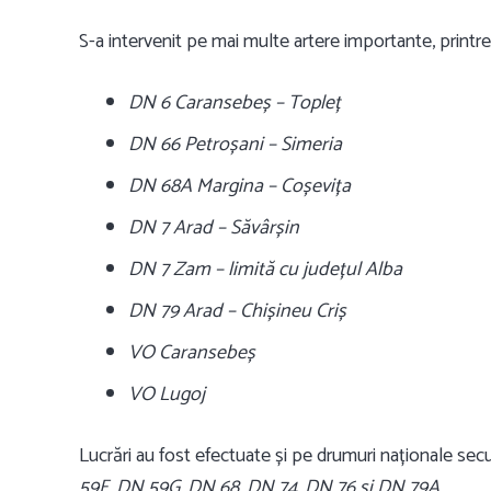
S-a intervenit pe mai multe artere importante, printre
DN 6 Caransebeș – Topleț
DN 66 Petroșani – Simeria
DN 68A Margina – Coșevița
DN 7 Arad – Săvârșin
DN 7 Zam – limită cu județul Alba
DN 79 Arad – Chișineu Criș
VO Caransebeș
VO Lugoj
Lucrări au fost efectuate și pe drumuri naționale se
59F, DN 59G, DN 68, DN 74, DN 76 și DN 79A.