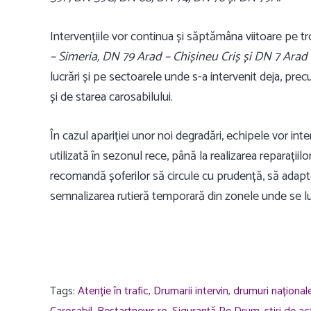
Intervențiile vor continua și săptămâna viitoare pe 
– Simeria, DN 79 Arad – Chișineu Criș și DN 7 Arad 
lucrări și pe sectoarele unde s-a intervenit deja, pr
și de starea carosabilului.
În cazul apariției unor noi degradări, echipele vor in
utilizată în sezonul rece, până la realizarea reparațiil
recomandă șoferilor să circule cu prudență, să adapte
semnalizarea rutieră temporară din zonele unde se l
Tags:
Atenție în trafic
,
Drumarii intervin
,
drumuri național