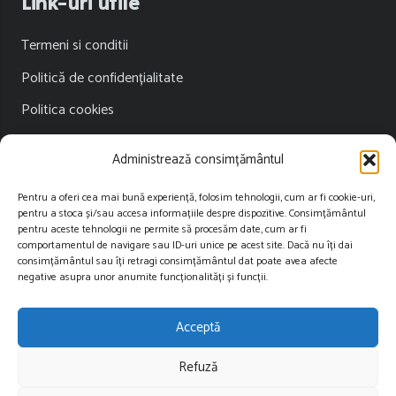
Link-uri utile
Termeni si conditii
Politică de confidențialitate
Politica cookies
Publicitate
Administrează consimțământul
Contact
Pentru a oferi cea mai bună experiență, folosim tehnologii, cum ar fi cookie-uri,
pentru a stoca și/sau accesa informațiile despre dispozitive. Consimțământul
Contact
pentru aceste tehnologii ne permite să procesăm date, cum ar fi
comportamentul de navigare sau ID-uri unice pe acest site. Dacă nu îți dai
consimțământul sau îți retragi consimțământul dat poate avea afecte
contact@restartnews.ro
negative asupra unor anumite funcționalități și funcții.
publicitate@restartnews.ro
Acceptă
+40756822613
Refuză