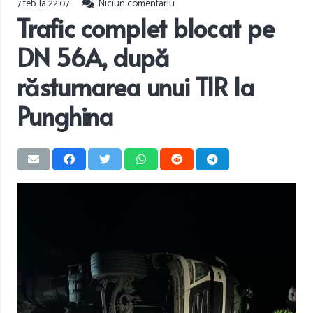
7 feb. la 22:07
Niciun comentariu
Trafic complet blocat pe
DN 56A, după
răsturnarea unui TIR la
Punghina