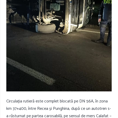
Circulația rutieră este complet blocată pe DN 56A, în zona
km 37+400, între Recea și Punghina, după ce un autotren s-
a răsturnat pe partea carosabilă, pe sensul de mers Calafat –