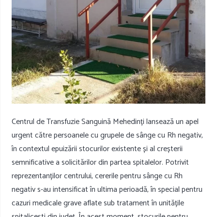
Centrul de Transfuzie Sanguină Mehedinți lansează un apel
urgent către persoanele cu grupele de sânge cu Rh negativ,
în contextul epuizării stocurilor existente și al creșterii
semnificative a solicitărilor din partea spitalelor. Potrivit
reprezentanților centrului, cererile pentru sânge cu Rh
negativ s-au intensificat în ultima perioadă, în special pentru
cazuri medicale grave aflate sub tratament în unitățile
spitalicești din județ. În acest moment, stocurile pentru