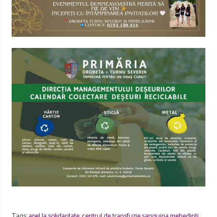
Tags:
apel la solidaritate
,
centrul de transfuzie sanguina mehedinti
,