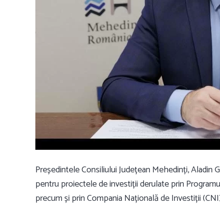
Președintele Consiliului Județean Mehedinți, Aladin G
pentru proiectele de investiții derulate prin Progra
precum și prin Compania Națională de Investiții (CNI) v