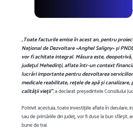
„
Toate facturile emise în acest an, pentru proiec
Național de Dezvoltare «Anghel Saligny» și PNDL, 
vor fi achitate integral. Măsura este, deopotrivă,
județul Mehedinți, aflate într-un context financiar
lucrări importante pentru dezvoltarea serviciilor
medicale reabilitate, rețele de apă și canalizare,
calității vieții”
, a declarat președintele Consiliului 
Potrivit acestuia, toate investițiile aflate în derular
sau de primăriile din județ, vor fi duse la bun sfârșit,
bune de trai.