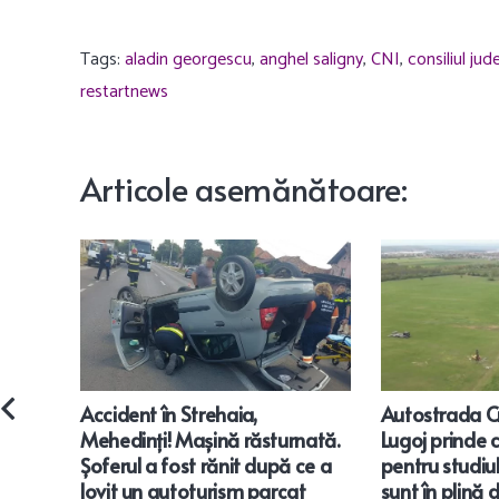
Tags:
aladin georgescu
,
anghel saligny
,
CNI
,
consiliul ju
restartnews
Articole
asemănătoare
:
Accident în Strehaia,
Autostrada C
Mehedinți! Mașină răsturnată.
Lugoj prinde c
Șoferul a fost rănit după ce a
pentru studiul
lovit un autoturism parcat
sunt în plină