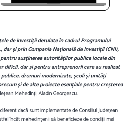
tele de investiții derulate în cadrul Programului
dar și prin Compania Națională de Investiții (CNI),
 pentru susținerea autorităților publice locale din
 dificil, dar și pentru antreprenorii care au realizat
 publice, drumuri modernizate, școli și unități
 precum și de alte proiecte esențiale pentru creșterea
Județean Mehedinți, Aladin Georgescu.
e, indiferent dacă sunt implementate de Consiliul Județean
 astfel încât mehedințenii să beneficieze de condiții mai