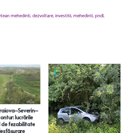
detean mehedinti
,
dezvoltare
,
investitii
,
mehedinti
,
pndl
,
raiova–Severin–
D
ontur: lucrările
Ca
 de fezabilitate
Mi
 desfășurare