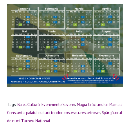
Tags:
Balet
,
Cultură
,
Evenimente Severin
,
Magia Crăciunului
,
Mamaia
Constanța
,
palatul culturii teodor costescu
,
restartnews
,
Spărgătorul
de nuci
,
Turneu Național