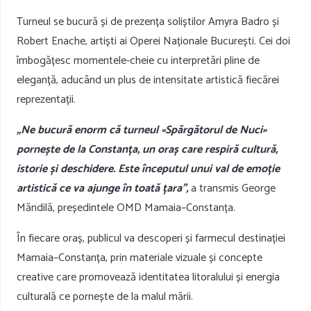
Turneul se bucură și de prezența soliștilor Amyra Badro și
Robert Enache, artiști ai Operei Naționale București. Cei doi
îmbogățesc momentele-cheie cu interpretări pline de
eleganță, aducând un plus de intensitate artistică fiecărei
reprezentații.
„Ne bucură enorm că turneul «Spărgătorul de Nuci»
pornește de la Constanța, un oraș care respiră cultură,
istorie și deschidere. Este începutul unui val de emoție
artistică ce va ajunge în toată țara”,
a transmis George
Măndilă, președintele OMD Mamaia–Constanța.
În fiecare oraș, publicul va descoperi și farmecul destinației
Mamaia–Constanța, prin materiale vizuale și concepte
creative care promovează identitatea litoralului și energia
culturală ce pornește de la malul mării.