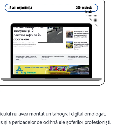
vehiculul nu avea montat un tahograf digital omologat,
s și a perioadelor de odihnă ale șoferilor profesioniști.