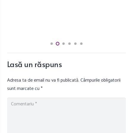
ZI DE MARE SĂRBĂTOARE PENTRU CREȘTINI. ASTĂZI ESTE
CELEBRATĂ TĂIEREA CAPULUI SFÂNTULUI IOAN
BOTEZĂTORUL
Lasă un răspuns
Adresa ta de email nu va fi publicată.
Câmpurile obligatorii
sunt marcate cu
*