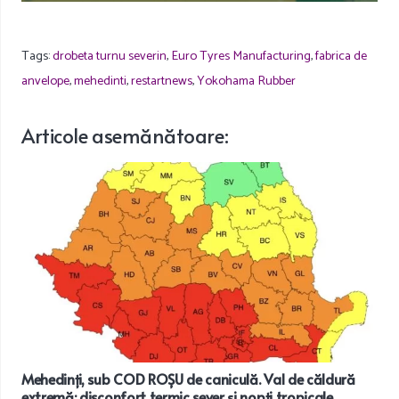
Tags:
drobeta turnu severin
,
Euro Tyres Manufacturing
,
fabrica de
anvelope
,
mehedinti
,
restartnews
,
Yokohama Rubber
Articole
asemănătoare
:
Mehedinți, sub COD ROȘU de caniculă. Val de căldură
extremă: disconfort termic sever și nopți tropicale