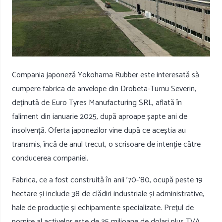
Compania japoneză Yokohama Rubber este interesată să
cumpere fabrica de anvelope din Drobeta-Turnu Severin,
deținută de Euro Tyres Manufacturing SRL, aflată în
faliment din ianuarie 2025, după aproape șapte ani de
insolvență. Oferta japonezilor vine după ce aceștia au
transmis, încă de anul trecut, o scrisoare de intenție către
conducerea companiei.
Fabrica, ce a fost construită în anii ’70-’80, ocupă peste 19
hectare și include 38 de clădiri industriale și administrative,
hale de producție și echipamente specializate. Prețul de
pornire al activelor este de 35 milioane de dolari plus TVA,