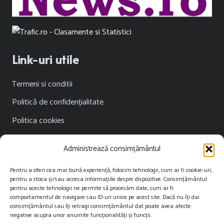
Link-uri utile
Termeni si conditii
Politică de confidențialitate
Politica cookies
Publicitate
Administrează consimțământul
Contact
Pentru a oferi cea mai bună experiență, folosim tehnologii, cum ar fi cookie-uri,
pentru a stoca și/sau accesa informațiile despre dispozitive. Consimțământul
Contact
pentru aceste tehnologii ne permite să procesăm date, cum ar fi
comportamentul de navigare sau ID-uri unice pe acest site. Dacă nu îți dai
consimțământul sau îți retragi consimțământul dat poate avea afecte
contact@restartnews.ro
negative asupra unor anumite funcționalități și funcții.