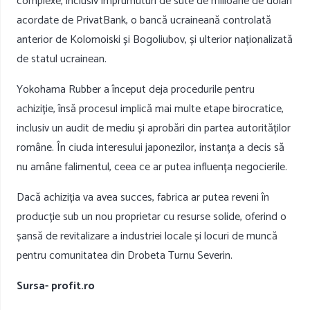
complexe, inclusiv împrumuturi de sute de milioane de dolari
acordate de PrivatBank, o bancă ucraineană controlată
anterior de Kolomoiski și Bogoliubov, și ulterior naționalizată
de statul ucrainean.
Yokohama Rubber a început deja procedurile pentru
achiziție, însă procesul implică mai multe etape birocratice,
inclusiv un audit de mediu și aprobări din partea autorităților
române. În ciuda interesului japonezilor, instanța a decis să
nu amâne falimentul, ceea ce ar putea influența negocierile.
Dacă achiziția va avea succes, fabrica ar putea reveni în
producție sub un nou proprietar cu resurse solide, oferind o
șansă de revitalizare a industriei locale și locuri de muncă
pentru comunitatea din Drobeta Turnu Severin.
Sursa- profit.ro