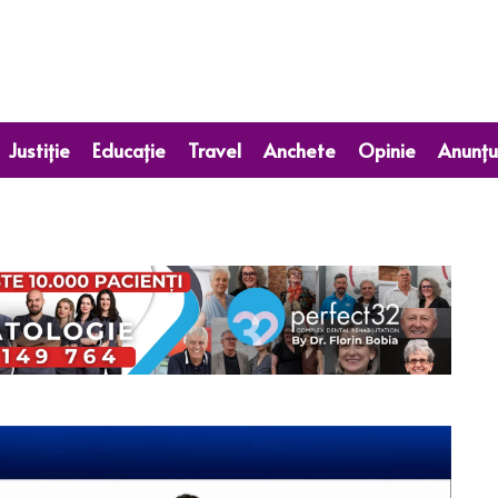
Justiție
Educație
Travel
Anchete
Opinie
Anunțu