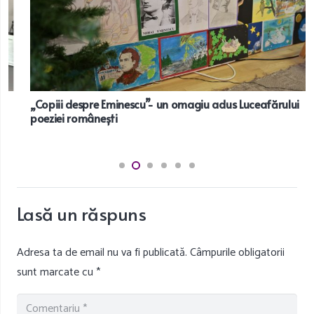
„Copiii despre Eminescu”- un omagiu adus Luceafărului
poeziei românești
Lasă un răspuns
Adresa ta de email nu va fi publicată.
Câmpurile obligatorii
sunt marcate cu
*