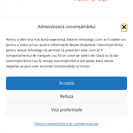
Administrează consimțământul
Pentru a oferi cea mai bună experiență, folosim tehnologii, cum ar fi cookie-uri,
pentru a stoca și/sau accesa informațiile despre dispozitive. Consimțământul
pentru aceste tehnologii ne permite să procesăm date, cum ar fi
comportamentul de navigare sau ID-uri unice pe acest site. Dacă nu îți dai
consimțământul sau îți retragi consimțământul dat poate avea afecte
negative asupra unor anumite funcționalități și funcții.
Acceptă
Refuză
Vezi preferințele
Politica cookies
Politică de confidențialitate