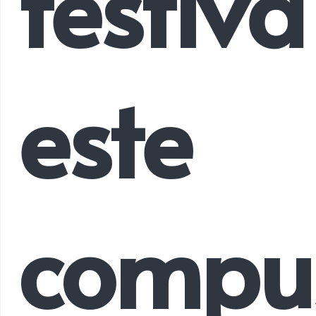
festivă
este
compu