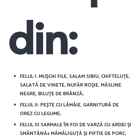
din:
FELUL I: MUȘCHI FILE, SALAM SIBIU, CHIFTELUȚE,
SALATĂ DE VINETE, NUFĂR ROȘIE, MĂSLINE
NEGRE, BILUȚE DE BRÂNZĂ;
FELUL II: PEȘTE CU LĂMÂIE, GARNITURĂ DE
OREZ CU LEGUME;
FELUL III SARMALE ÎN FOI DE VARZĂ CU ARDEI ȘI
SMÂNTÂNĂ+ MĂMĂLIGUȚĂ ȘI PIFTIE DE PORC;