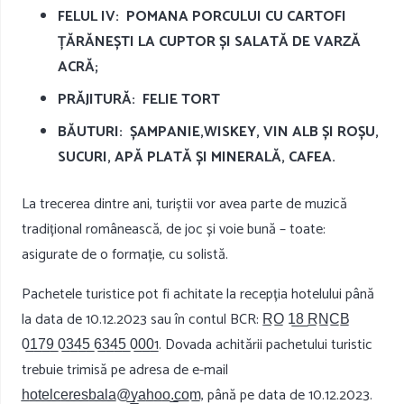
FELUL IV: POMANA PORCULUI CU CARTOFI
ȚĂRĂNEȘTI LA CUPTOR ȘI SALATĂ DE VARZĂ
ACRĂ;
PRĂJITURĂ: FELIE TORT
BĂUTURI: ȘAMPANIE,WISKEY, VIN ALB ȘI ROȘU,
SUCURI, APĂ PLATĂ ȘI MINERALĂ, CAFEA.
La trecerea dintre ani, turiștii vor avea parte de muzică
tradițional românească, de joc și voie bună – toate:
asigurate de o formație, cu solistă.
Pachetele turistice pot fi achitate la recepția hotelului până
la data de 10.12.2023 sau în contul BCR: R̲O̲ 1̲8̲ R̲N̲C̲B̲
0̲1̲7̲9̲ 0̲3̲4̲5̲ 6̲3̲4̲5̲ 0̲0̲0̲1. Dovada achitării pachetului turistic
trebuie trimisă pe adresa de e-mail
h̲o̲t̲e̲l̲c̲e̲r̲e̲s̲b̲a̲l̲a̲@̲y̲a̲h̲o̲o̲.̲c̲o̲m̲, până pe data de 10.12.2023.