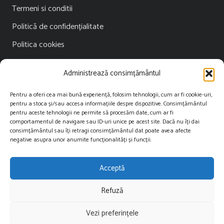
Termeni si conditii
Politică de confidențialitate
Politica cookies
Publicitate
Administrează consimțământul
Contact
Pentru a oferi cea mai bună experiență, folosim tehnologii, cum ar fi cookie-uri,
pentru a stoca și/sau accesa informațiile despre dispozitive. Consimțământul
Contact
pentru aceste tehnologii ne permite să procesăm date, cum ar fi
comportamentul de navigare sau ID-uri unice pe acest site. Dacă nu îți dai
consimțământul sau îți retragi consimțământul dat poate avea afecte
contact@restartnews.ro
negative asupra unor anumite funcționalități și funcții.
publicitate@restartnews.ro
Acceptă
+40756822613
Refuză
Vezi preferințele