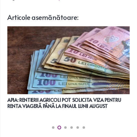
Articole
asemănătoare
:
440 de deținuți votează astăzi în Penitenciarul Drobeta-
Turnu-Severin