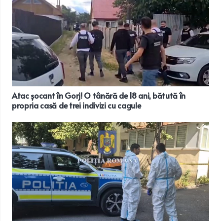
Atac șocant în Gorj! O tânără de 18 ani, bătută în
propria casă de trei indivizi cu cagule