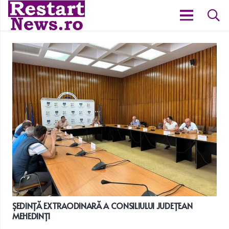
ȘEDINȚĂ EXTRAODINARĂ A CONSILIULUI JUDEȚEAN
MEHEDINȚI