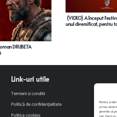
(VIDEO) A început Festi
unul diversificat, pentru t
co-Roman DRUBETA
ă
Link-uri utile
Termeni si conditii
Pentru a ofer
Politică de confidențialitate
și/sau accesa
permite să p
Politica cookies
site. Dacă nu