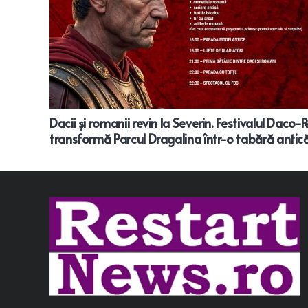
Dacii și romanii revin la Severin. Festivalul Da
transformă Parcul Dragalina într-o tabără antic