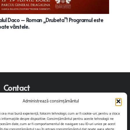
valul Daco – Roman „Drubeta”! Programul este
oate vârstele.
Contact
Administrează consimțământul
contact@restartnews.ro
i cea mai bună experiență, folosim tehnologii, cum ar fi cookie-uri, pentru a stoca
publicitate@restartnews.ro
 informațiile despre dispozitive. Consimțământul pentru aceste tehnologii ne
rocesăm date, cum ar fi comportamentul de navigare sau ID-uri unice pe acest
+40756822613
 îți dai consimțământul sau îți retragi consimțământul dat poate avea afecte