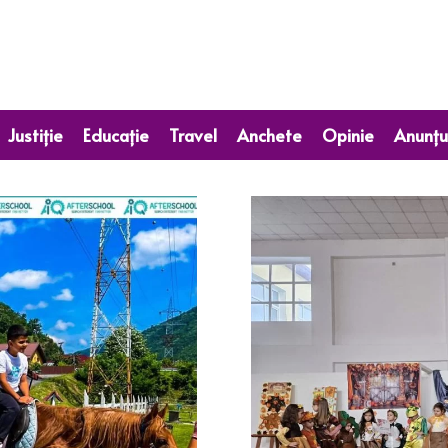
Justiție
Educație
Travel
Anchete
Opinie
Anunțu