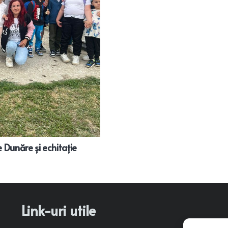
 Dunăre și echitație
Link-uri utile