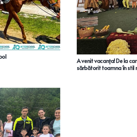
ool
A venit vacanța! De la carn
sărbătorit toamna în stil