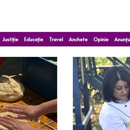
Justiție
Educație
Travel
Anchete
Opinie
Anunțu