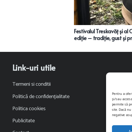
Festivalul Treskavăț și al 
ediție – tradiție, gust și 
Link-uri utile
Termeni si conditii
Pentru a ofer
Politică de confidențialitate
și/sau accesa
permite să p
Politica cookies
site. Dacă nu
negative asup
Publicitate
A