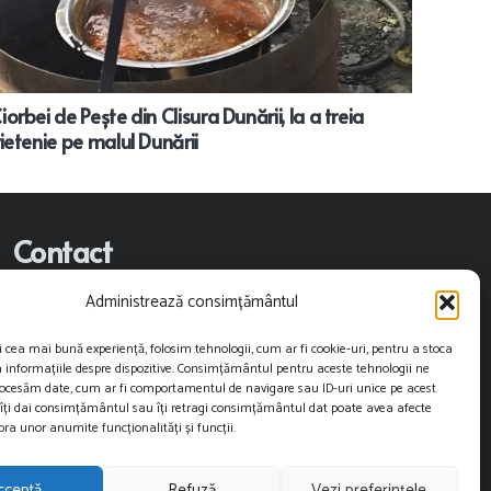
Ciorbei de Pește din Clisura Dunării, la a treia
prietenie pe malul Dunării
Contact
Administrează consimțământul
contact@restartnews.ro
i cea mai bună experiență, folosim tehnologii, cum ar fi cookie-uri, pentru a stoca
publicitate@restartnews.ro
 informațiile despre dispozitive. Consimțământul pentru aceste tehnologii ne
rocesăm date, cum ar fi comportamentul de navigare sau ID-uri unice pe acest
+40756822613
 îți dai consimțământul sau îți retragi consimțământul dat poate avea afecte
ra unor anumite funcționalități și funcții.
cceptă
Refuză
Vezi preferințele