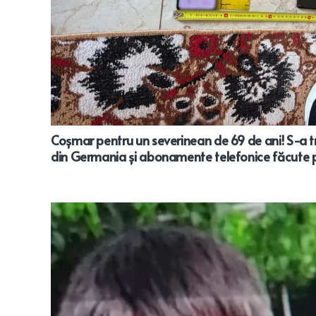
Coșmar pentru un severinean de 69 de ani! S-a t
din Germania și abonamente telefonice făcute p