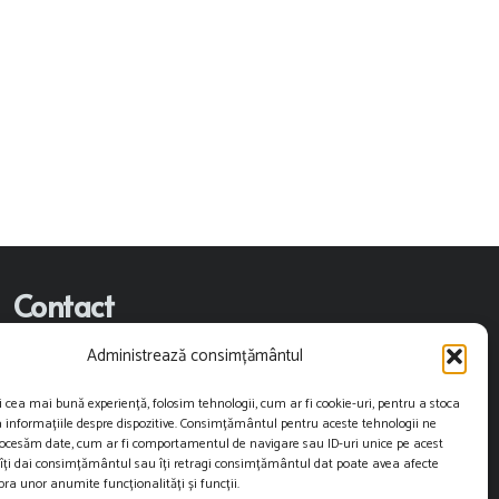
Contact
Administrează consimțământul
contact@restartnews.ro
i cea mai bună experiență, folosim tehnologii, cum ar fi cookie-uri, pentru a stoca
publicitate@restartnews.ro
 informațiile despre dispozitive. Consimțământul pentru aceste tehnologii ne
rocesăm date, cum ar fi comportamentul de navigare sau ID-uri unice pe acest
+40756822613
 îți dai consimțământul sau îți retragi consimțământul dat poate avea afecte
ra unor anumite funcționalități și funcții.