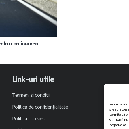
pentru continuarea
Link-uri utile
Termeni si conditii
Pentru a ofer
Politică de confidențialitate
și/sau accesa
permite să p
Politica cookies
site. Dacă nu
negative asup