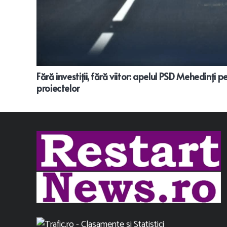
Fără investiții, fără viitor: apelul PSD Mehedinți 
proiectelor