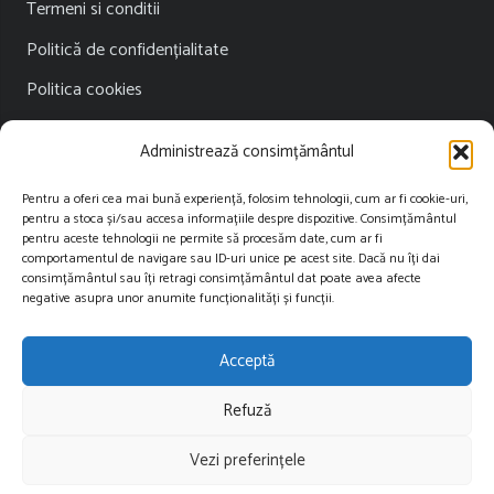
Termeni si conditii
Politică de confidențialitate
Politica cookies
Publicitate
Administrează consimțământul
Contact
Pentru a oferi cea mai bună experiență, folosim tehnologii, cum ar fi cookie-uri,
pentru a stoca și/sau accesa informațiile despre dispozitive. Consimțământul
Contact
pentru aceste tehnologii ne permite să procesăm date, cum ar fi
comportamentul de navigare sau ID-uri unice pe acest site. Dacă nu îți dai
consimțământul sau îți retragi consimțământul dat poate avea afecte
contact@restartnews.ro
negative asupra unor anumite funcționalități și funcții.
publicitate@restartnews.ro
Acceptă
+40756822613
Refuză
Vezi preferințele