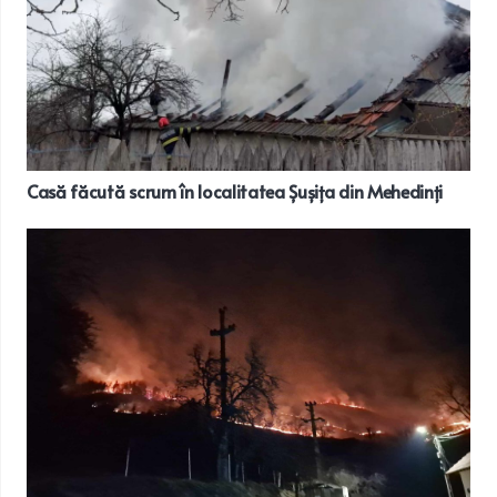
Casă făcută scrum în localitatea Șușița din Mehedinți