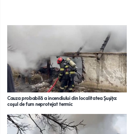
Cauza probabilă a incendiului din localitatea Șușița:
coșul de fum neprotejat termic