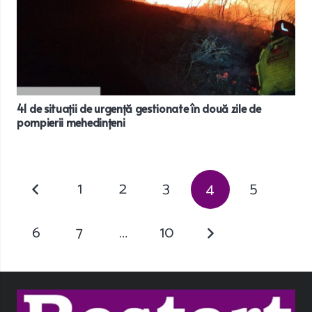
41 de situații de urgență gestionate în două zile de
pompierii mehedințeni
1
2
3
4
5
6
7
…
10